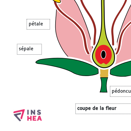
pétale
sépale
pédoncu
coupe de la fleur