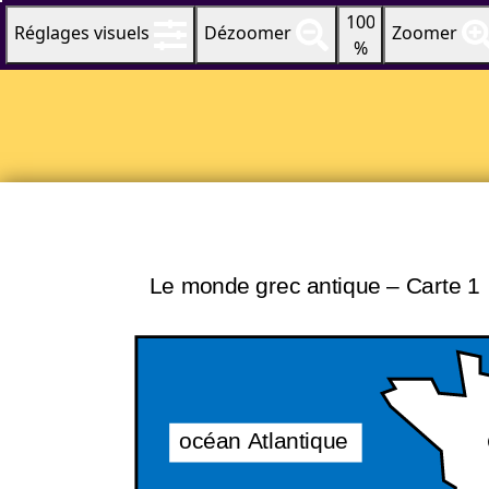
100
Réglages visuels
Dézoomer
Zoomer
%
Le monde grec antique – Carte 1
océan Atlantique