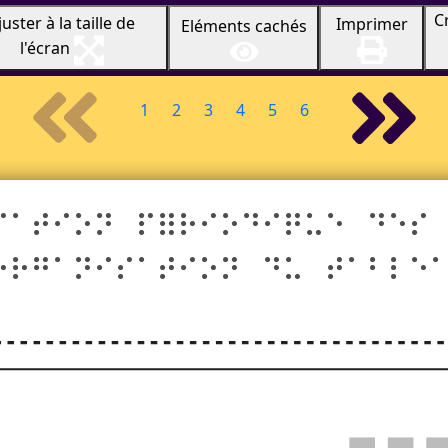
C
juster à la taille de
Imprimer
Eléments cachés
l'écran
1
2
3
4
5
6
cation périodique des
organisation du table