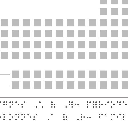
ignes ¤1 à ¤7: périod
olonnes ¤a à ¤r: fami