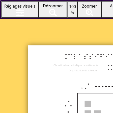
A
Dézoomer
Réglages visuels
Zoomer
100
%
$classifi
$
Classification périodique des éléments
Organisation du tableau
¤a
a
¤1
1