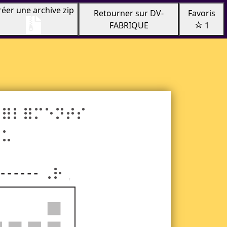
réer une archive zip
Retourner sur DV-
Favoris
FABRIQUE
1
 éléments
au
¤r
r