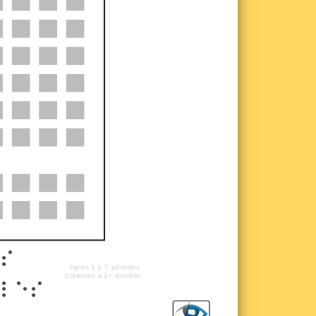
es
lignes 1 à 7: périodes
colonnes a à r: familles
lles