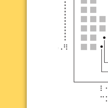
¤7
7
l
c