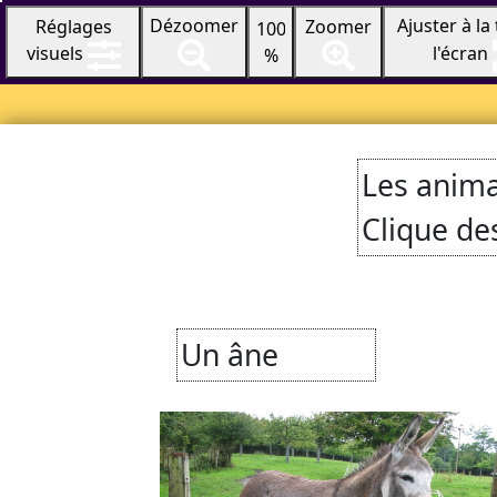
Ajuster à la 
Dézoomer
Réglages
Zoomer
100
visuels
l'écran
%
Les anima
Clique de
Un âne